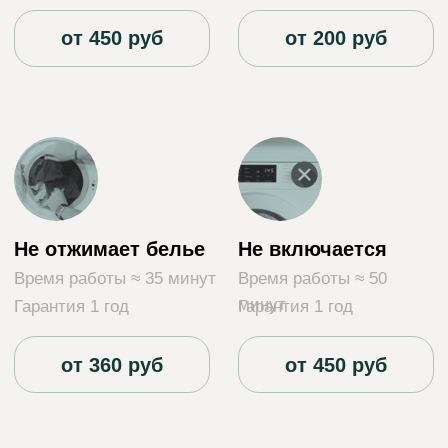
наш инженер работает с более чем 600
устройствами в год, что демонстрирует
нашу высокую квалификацию и
эффективность.
Мы гордимся тем, что новые клиенты
обращаются к нам на основе рекомендаций
друзей или знакомых, что свидетельствует о
том, что наши специалисты получают
высокую оценку за свою работу.
Каждый из наших мастеров обладает
обширным опытом работы и
соответствующей сертификацией,
подтверждающей их квалификацию.