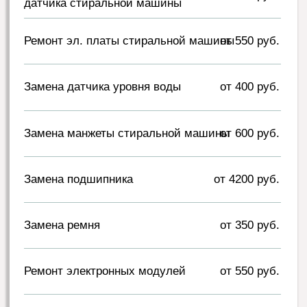
бесплатной консультации.
Выезд и диагностика
Мастер приедет в день вызова или в любое
удобное для вас время в другой день.
Проведет
бесплатную
диагностику и
назовет
точную цену.