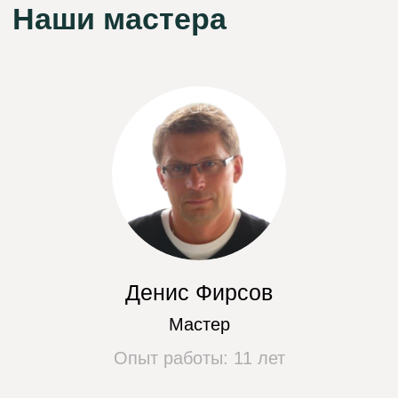
Цены на наши услуги
Замена
от 500 руб.
ТЭНа
Замена температурного
от 400 руб.
датчика стиральной машины
Ремонт эл. платы стиральной машины
от 550 руб.
Замена датчика уровня воды
от 400 руб.
Замена манжеты стиральной машины
от 600 руб.
Замена подшипника
от 4200 руб.
Замена ремня
от 350 руб.