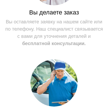
ИП: Болгов Артем Алексеевич
ИНН: 519017382604 / ОГРНИП: 314519011100029