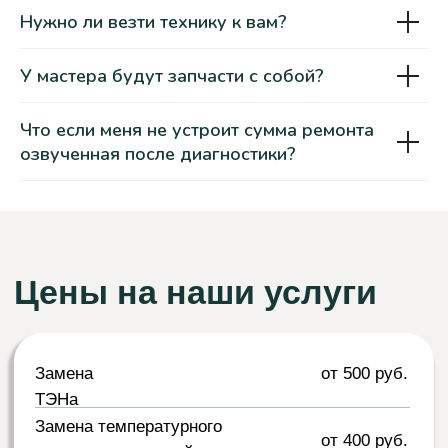
Нужно ли везти технику к вам?
У мастера будут запчасти с собой?
Как мы работаем?
Что если меня не устроит сумма ремонта
Заказать ремонт стиральной машины
озвученная после диагностики?
проще, чем вы думаете!
Вы делаете заказ
Вы оставляете заявку на нашем сайте или
по телефону. Наш специалист связывается
с вами для уточнения деталей и