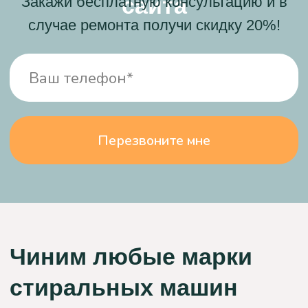
Моя стиральная машина не включалась, и я
подумала, что она уже вышла из строя. Я
вызвала мастера из компании "Сервис БТ", и он
приехал вовремя, очень аккуратный и чистый.
Он разобрал машинку, забрал модуль
управления на ремонт и привез его через два
дня. После установки модуля, моя машинка
снова работает. Спасибо большое!