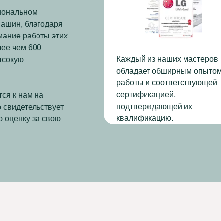
иональном
ашин, благодаря
мание работы этих
лее чем 600
Каждый из наших мастеров
ысокую
обладает обширным опыто
работы и соответствующей
сертификацией,
ся к нам на
подтверждающей их
 свидетельствует
квалификацию.
ю оценку за свою