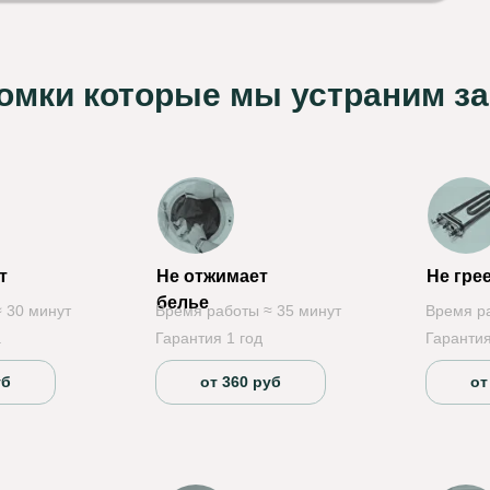
мки которые мы устраним за
т
Не отжимает
Не гре
белье
 30 минут
Время работы ≈ 35 минут
Время р
а
Гарантия 1 год
Гарантия
уб
от 360 руб
от