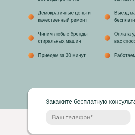
Демократичные цены и
Выезд ма
качественный ремонт
бесплат
Чиним любые бренды
Оплата 
стиральных машин
вас спос
Приедем за 30 минут
Работае
Закажите бесплатную консульт