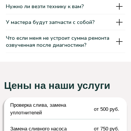
Нужно ли везти технику к вам?
У мастера будут запчасти с собой?
Как мы работаем?
Что если меня не устроит сумма ремонта
Заказать ремонт сушильной машины
озвученная после диагностики?
проще, чем вы думаете!
Вы делаете заказ
Вы оставляете заявку на нашем сайте или
по телефону. Наш специалист связывается
с вами для уточнения деталей и