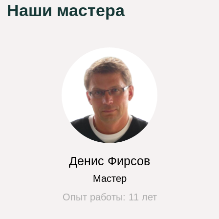
Цены на наши услуги
Проверка слива, замена
от 500 руб.
уплотнителей
Замена сливного насоса
от 750 руб.
Замена амортизатора
от 850 руб.
Замена датчика уровня воды
от 400 руб.
Восстановление контакта в электроцепи
от 500 руб.
Замена двигателя
от 1500 руб.
Замена ремня
от 700 руб.