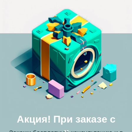
мастера на выходные. Он приехал вовремя, с
нужными деталями уже. За час заменили
сливной клапан, и теперь моя машинка
работает как новая. Большое спасибо!
Юлия
Прыгает и шумит
Моя сушильная машина начала прыгать при
отжиме, и я обратилась в компанию "Сервис
БТ" по совету соседки. Мне сказали, что скорее
всего проблема в амортизаторах, и мастер
приехал уже с новой деталью. Он заменил
амортизаторы, и с тех пор прошел уже месяц,
машинка больше не прыгает.
Александра
Не включается