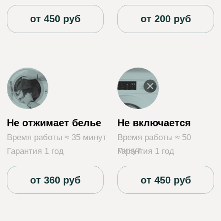
наш инженер работает с более чем 600
устройствами в год, что демонстрирует
нашу высокую квалификацию и
эффективность.
Мы гордимся тем, что новые клиенты
обращаются к нам на основе рекомендаций
друзей или знакомых, что свидетельствует о
том, что наши специалисты получают
высокую оценку за свою работу.
Каждый из наших мастеров обладает
обширным опытом работы и
соответствующей сертификацией,
подтверждающей их квалификацию.