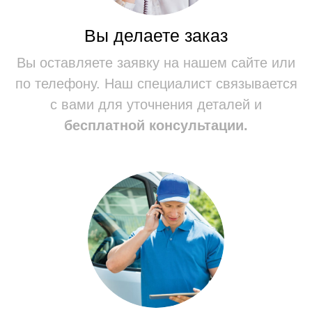
ИП: Болгов Артем Алексеевич
ИНН: 519017382604 / ОГРНИП: 314519011100029