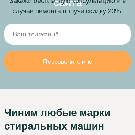
Моя стиральная машина не включалась, и я
подумала, что она уже вышла из строя. Я
вызвала мастера из компании "Сервис БТ", и он
приехал вовремя, очень аккуратный и чистый.
Он разобрал машинку, забрал модуль
управления на ремонт и привез его через два
дня. После установки модуля, моя машинка
снова работает. Спасибо большое!