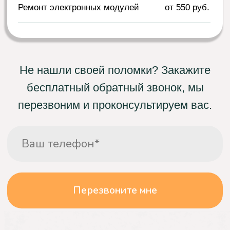
Выполнение работ
Работа выполняется на месте, в день
выезда специалиста. Все работы
выполняются после подписания договора, а
после выполнения работ
вы получаете
гарантию.
Что о нас говорят
клиенты
Мария
Не греет воду
Моя стиральная машина перестала нагревать
воду, из-за чего белье не отстирывалось. Я
обратилась в компанию "Сервис БТ" и заказала