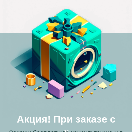
мастера на выходные. Он приехал вовремя, с
нужными деталями уже. За час заменили
нагревательный элемент, и теперь моя
машинка работает как новая. Большое
спасибо!
Юлия
Прыгает и шумит
Моя стиральная машина начала прыгать при
отжиме, и я обратилась в компанию "Сервис
БТ" по совету соседки. Мне сказали, что скорее
всего проблема в амортизаторах, и мастер
приехал уже с новой деталью. Он заменил
амортизаторы, и с тех пор прошел уже месяц,
машинка больше не прыгает.
Александра
Не включается