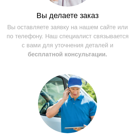
ИП: Болгов Артем Алексеевич
ИНН: 519017382604 / ОГРНИП: 314519011100029