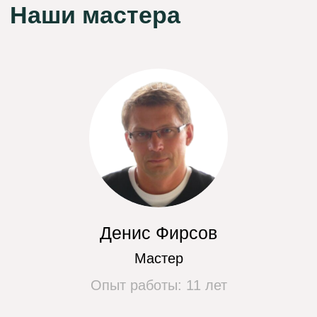
Цены на наши услуги
Замена
от 500 руб.
ТЭНа
Замена температурного
от 400 руб.
датчика стиральной машины
Ремонт эл. платы стиральной машины
от 550 руб.
Замена датчика уровня воды
от 400 руб.
Замена манжеты стиральной машины
от 600 руб.
Замена подшипника
от 4200 руб.
Замена ремня
от 350 руб.