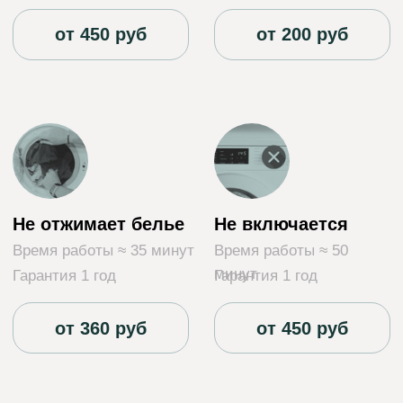
наш инженер работает с более чем 600
устройствами в год, что демонстрирует
нашу высокую квалификацию и
эффективность.
Мы гордимся тем, что новые клиенты
обращаются к нам на основе рекомендаций
друзей или знакомых, что свидетельствует о
том, что наши специалисты получают
высокую оценку за свою работу.
Каждый из наших мастеров обладает
обширным опытом работы и
соответствующей сертификацией,
подтверждающей их квалификацию.