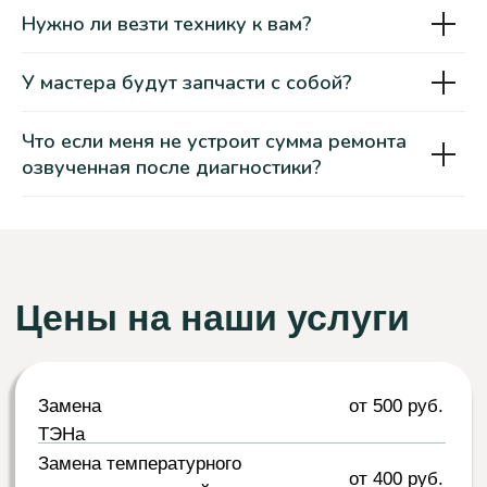
Нужно ли везти технику к вам?
У мастера будут запчасти с собой?
Как мы работаем?
Что если меня не устроит сумма ремонта
Заказать ремонт стиральной машины
озвученная после диагностики?
проще, чем вы думаете!
Вы делаете заказ
Вы оставляете заявку на нашем сайте или
по телефону. Наш специалист связывается
с вами для уточнения деталей и