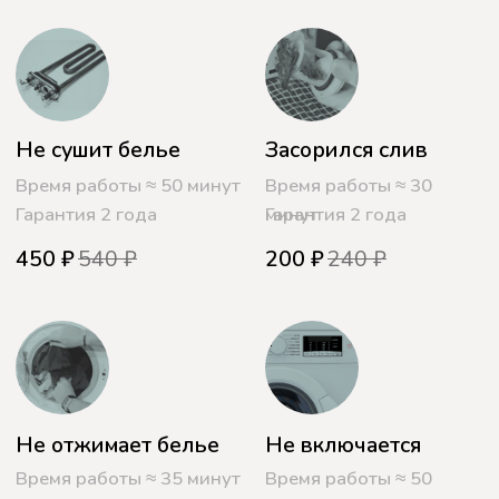
Ремонт у нас -
надежный ремонт
Наша компания специализируется на
профессиональном ремонте
стиральных и посудомоечных машин,
благодаря чему мы имеем обширный
опыт и полное понимание работы этих
устройств. Каждый наш инженер
работает с более чем 600 устройствами
в год, что демонстрирует нашу
высокую квалификацию и
эффективность.
Мы гордимся тем, что новые клиенты
обращаются к нам на основе
рекомендаций друзей или знакомых,
что свидетельствует о том, что наши