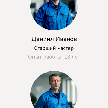
Замена двигателя
от 1500 руб.
Замена ремня
от 700 руб.
Замена модуля управления
от 1000 руб.
Замена подшипников бака
от 3000 руб.
Не нашли своей поломки? Закажите
бесплатный обратный звонок, мы
перезвоним и проконсультируем вас
Перезвоните мне
Отправляя данные, вы соглашаетесь на
обработку
персональных данных