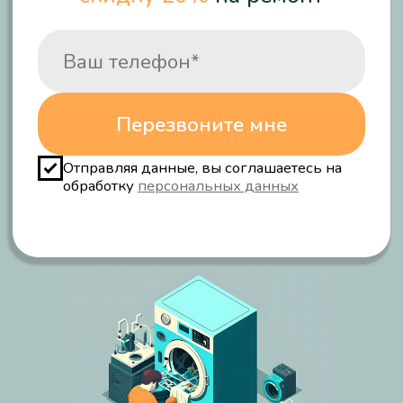
Распространенные
поломки которые мы
устраним за ≈ 50 мин
Не сливает воду
Не открывает люк
Время работы ≈ 45 минут
Время работы ≈ 30