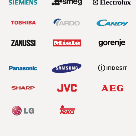
Контакты:
Телефон:
+7 (843) 208-52-30
Email:
info@servic-bt.ru
Адрес:
г. Казань, Меридианная улица,
15
График работы:
Ежедневно, с 8:00 до 00:00