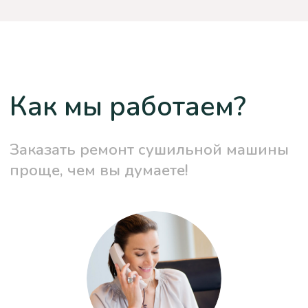
© 2025 Сервисный центр
Политика конфиденциальности
ИП: Болгов Артем Алексеевич
ИНН: 519017382604 / ОГРНИП: 314519011100029